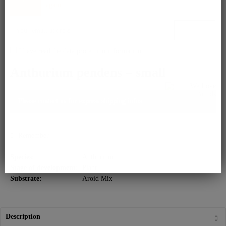
again.
I have read the
data protection information
.
Anthurium pendens – small
Please contact us for express shipping infos.
Remember
Species:
Anthurium
Stage of development:
Plant
Substrate:
Aroid Mix
Description