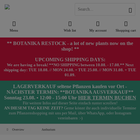
Menu
Wish list
My account
Shopping cart
** BOTANIKA RESTOCK - a lot of new plants now on the
shop! **
UPCOMING SHIPPING DAYS:
We are having a break! **NO SHIPPING between 10.08. - 17.08.** Next
shipping day: TUE 18.08. // MON 24.08. + TUE 25.08. // MON 31.08. + TUE
01.09.
LAGERVERKAUF seltene Pflanzen kaufen vor Ort -
NÄCHSTER TERMIN: **BOTANIKA AUSVERKAUF**
Sonntag 23.08. • 12:00 - 15:00 Uhr
HIER TERMIN BUCHEN
Für weitere Infos auf dieser Seite einfach runter scrollen!
AN DIESEM TAG KEINE ZEIT?
Gerne könnt ihr auch individuelle Termine
zum Pflanzenshopping mit uns per Mail, über WhatsApp, oder Instagram
vereinbaren :-)
Overview
Anthurium