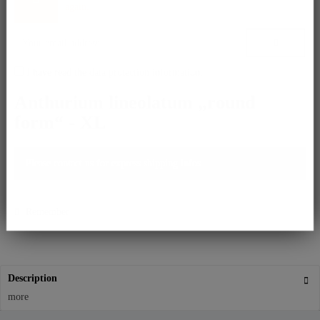
again.
I have read the
data protection information
.
Anthurium lineolatum „round
form“ - XL
Please contact us for express shipping infos.
Remember
Description
more