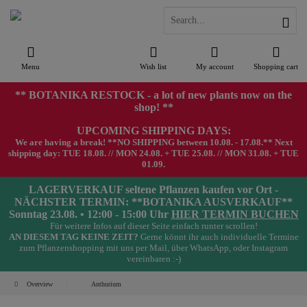
Menu
Wish list
My account
Shopping cart
** BOTANIKA RESTOCK - a lot of new plants now on the
shop! **
UPCOMING SHIPPING DAYS:
We are having a break! **NO SHIPPING between 10.08. - 17.08.** Next
shipping day: TUE 18.08. // MON 24.08. + TUE 25.08. // MON 31.08. + TUE
01.09.
LAGERVERKAUF seltene Pflanzen kaufen vor Ort -
NÄCHSTER TERMIN: **BOTANIKA AUSVERKAUF**
Sonntag 23.08. • 12:00 - 15:00 Uhr
HIER TERMIN BUCHEN
Für weitere Infos auf dieser Seite einfach runter scrollen!
AN DIESEM TAG KEINE ZEIT?
Gerne könnt ihr auch individuelle Termine
zum Pflanzenshopping mit uns per Mail, über WhatsApp, oder Instagram
vereinbaren :-)
Overview
Anthurium