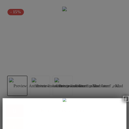
- 15%
This product is currently not available.
Please inform me as soon as the product is available