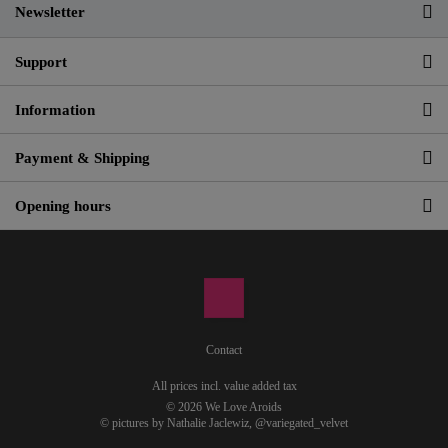
Newsletter
Support
Information
Payment & Shipping
Opening hours
Contact
All prices incl. value added tax
© 2026 We Love Aroids
© pictures by Nathalie Jaclewiz,
@variegated_velvet