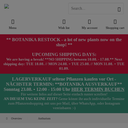
Menu
Wish list
My account
Shopping cart
** BOTANIKA RESTOCK - a lot of new plants now on the
shop! **
UPCOMING SHIPPING DAYS:
We are having a break! **NO SHIPPING between 10.08. - 17.08.** Next
shipping day: TUE 18.08. // MON 24.08. + TUE 25.08. // MON 31.08. + TUE
01.09.
LAGERVERKAUF seltene Pflanzen kaufen vor Ort -
NÄCHSTER TERMIN: **BOTANIKA AUSVERKAUF**
Sonntag 23.08. • 12:00 - 15:00 Uhr
HIER TERMIN BUCHEN
Für weitere Infos auf dieser Seite einfach runter scrollen!
AN DIESEM TAG KEINE ZEIT?
Gerne könnt ihr auch individuelle Termine
zum Pflanzenshopping mit uns per Mail, über WhatsApp, oder Instagram
vereinbaren :-)
Overview
Anthurium