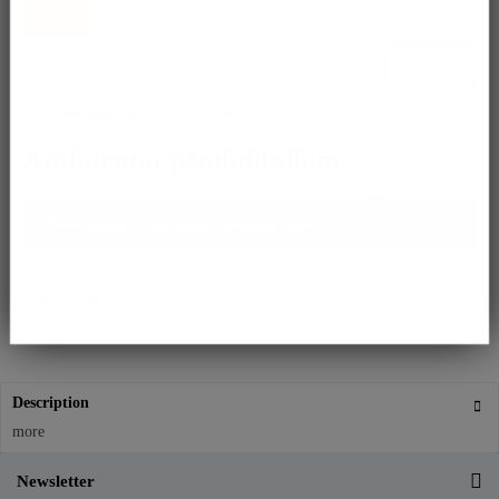
again.
I have read the
data protection information
.
Anthurium pendulifolium
Please contact us for express shipping infos.
Remember
Description
more
Newsletter